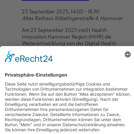
23. September 2025, 14:00
-
18:30
Altes Rathaus
Köbelingerstraße 4, Hannover
Am 23. September 2025 stellt Health
Innovation Hannover Region (HIHR) die
Weiterentwicklung von der Digital Health
City Hannover hin zu einer offenen
Plattform für Gesundheitsinnovation vor.
Oktober 2025
Mo.
6