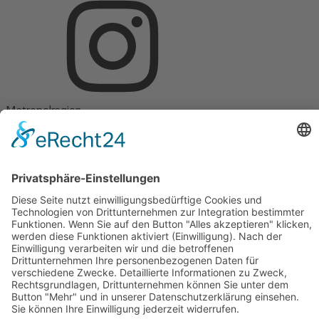
Metropolregion
Hannover Braunschweig Göttingen Wolfsburg GmbH
Herrenstraße 6
30159 Hannover
Telefon +49 511 898586-0
E-Mail: mail(at)metropolregion.de
Impressum
Datenschutz
Datenschutz-Einstellungen