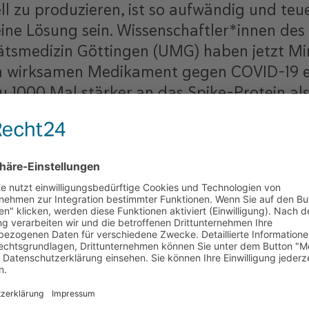
l zu produzieren, ist so aufwändig und teue
ine Lösung sein. Wissenschaftler*innen des 
ätsmedizin Göttingen (UMG) haben jetzt Mini
m wirksamen Medikament gegen COVID-19 er
zu 1000 Mal stärker an das Spike-Protein a
die mutierten Rezeptor-Bindedomänen der 
möglicherweise dafür, inhaliert zu werden
t für Molekulare Onkologie der UMG.
 deutlich kleiner und einfacher aufgebaut 
ik. Um die Nanobodies gegen SARS-CoV-2 her
rde am Göttinger MPI mehrmals einen Teil de
eil. Nach der letzten Injektion entnahmen d
z damit beendet, die weiteren Schritte erfo
s dem Blut der Alpakas gewannen die Wisse