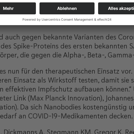
dener Nanobodies. Die Biochemiker fischten
h besten heraus. In weiteren Schritten wurd
er verbessert.
nd auch gegen bekannte Varianten des Coro
l des Spike-Proteins des ersten bekannten 
per, die gegen die Alpha-, Beta-, Gamma- 
s nun für den therapeutischen Einsatz vor. 
eren Einsatz als Wirkstoff testen, damit s
en effektiven Impfschutz aufbauen können.“
ieter Link (Max Planck Innovation), Johanne
ion). Da sich Nanobodies kostengünstig un
n Bedarf an COVID-19-Medikamenten decken.
M, Dickmanns A, Stegmann KM, Gregor K, R