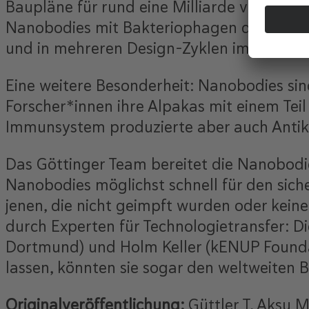
Baupläne für rund eine Milliarde verschie
Nanobodies mit Bakteriophagen die wirklic
und in mehreren Design-Zyklen immer weit
Eine weitere Besonderheit: Nanobodies si
Forscher*innen ihre Alpakas mit einem Tei
Immunsystem produzierte aber auch Antikör
Das Göttinger Team bereitet die Nanobodie
Nanobodies möglichst schnell für den sich
jenen, die nicht geimpft wurden oder kein
durch Experten für Technologietransfer: D
Dortmund) und Holm Keller (kENUP Foundat
lassen, könnten sie sogar den weltweite
Originalveröffentlichung:
Güttler T, Aksu 