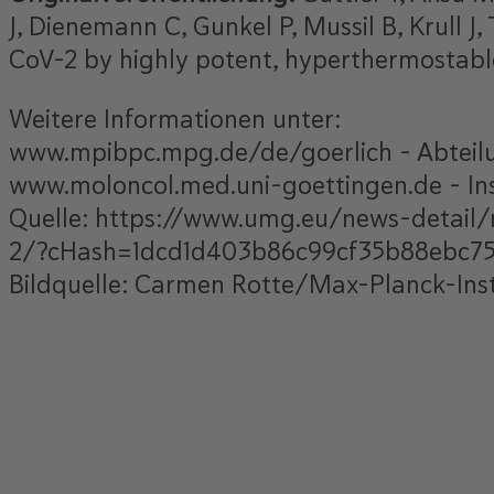
J, Dienemann C, Gunkel P, Mussil B, Krull 
CoV-2 by highly potent, hyperthermostabl
Weitere Informationen unter:
www.mpibpc.mpg.de/de/goerlich – Abteilun
www.moloncol.med.uni-goettingen.de – Ins
Quelle: https://www.umg.eu/news-detail
2/?cHash=1dcd1d403b86c99cf35b88ebc7
Bildquelle: Carmen Rotte/Max-Planck-Insti