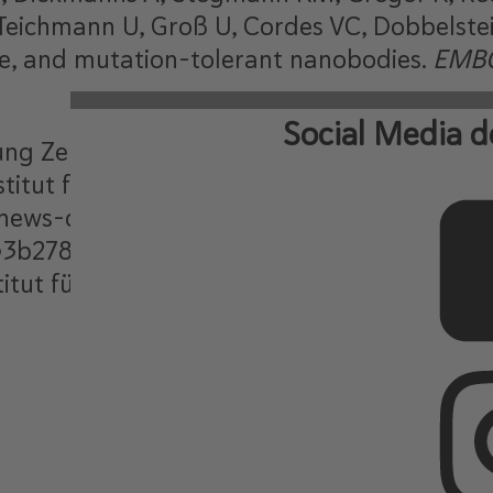
J, Teichmann U, Groß U, Cordes VC, Dobbelste
e, and mutation-tolerant nanobodies.
EMB
Social Media d
g Zelluläre Logistik am Max-Planck-Institu
titut für Molekulare Onkologie an der Univ
/news-detail/detail/news/hochwirksame-u
53b278&L=0
tut für biophysikalische Chemie