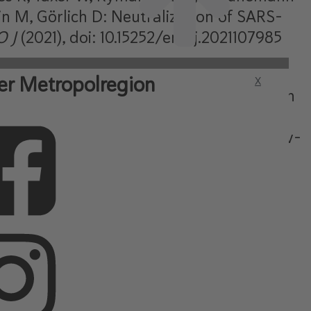
in M, Görlich D: Neutralization of SARS-
O J
(2021), doi: 10.15252/embj.2021107985
er Metropolregion
X
t für biophysikalische Chemie, Göttingen
ersitätsmedizin Göttingen
nd-stabile-nanobodies-stoppen-sars-cov-