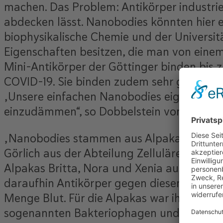
machen. Das Problem: Antikörper industriel
abdecken lässt. Nanobodies könnten hier e
biophysikalische Chemie und der Universit
Eigenschaften besitzen, die man von eine
Mini-Antikörper der Göttinger binden bis 
COVID-19. Sie binden zudem sehr gut an 
„Unsere einfachen Nanobodies eignen sich 
einzudämmen“, so Dobbelstein vom Institu
„Nanobodies stammen aus Alpakas und sind
Görlich aus der Abteilung Zelluläre Logist
Alpakas Britta, Nora und Xenia aus der He
daraufhin Antikörper gegen diesen Proteint
Menge Blut. Für die Alpakas war ihr Einsat
sogenannten Bakteriophagen und Hefen. Au