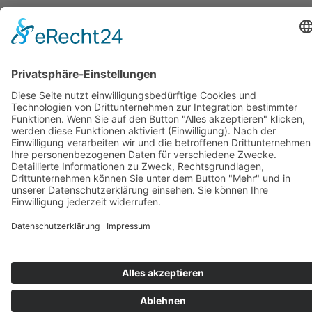
Impressum
Datensch
Datenschutz-
Einstellungen
Newsletter
Webdesign Onli
Marketing United
© metropolregion
Metropolregion
2026
Hannover Braunschweig Göttingen
Wolfsburg GmbH
Herrenstraße 6