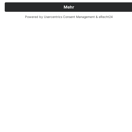
30159 Hannover
Telefon +49 511 898586-0
E-
Mail: mail(at)metropolregion.de