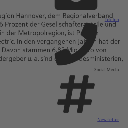
Region Hannover, dem Regionalverband
Telefon
 Prozent der Gesellschafteranteile und
in der Metropolregion, ist Partner
ectric. In den vergangenen Jahren hat der
n. Davon stammen 6,85 Mio. Euro von
rgeber u. a. sind drei Bundesministerien,
Social Media
Newsletter