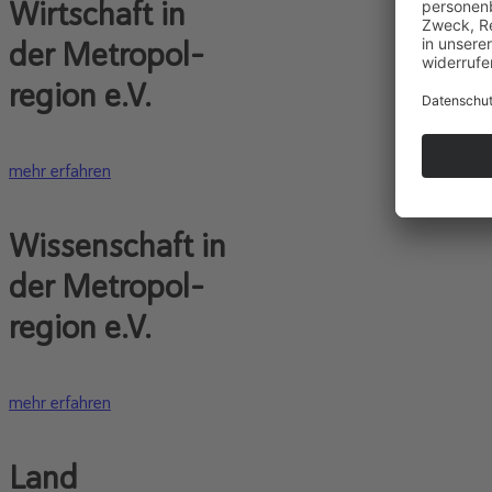
Wirtschaft in
der Metropol-
region e.V.
mehr erfahren
Wissenschaft in
der Metropol-
region e.V.
mehr erfahren
Land