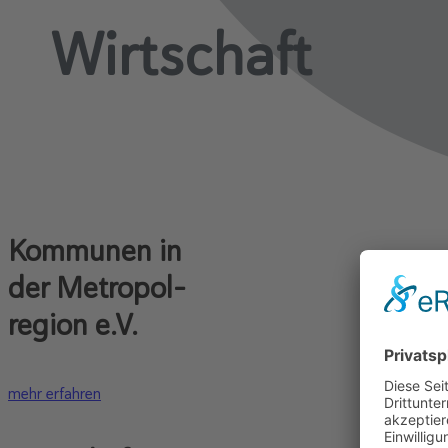
Wirtschaft
Kommunen in
der Metropol-
region e.V.
mehr erfahren