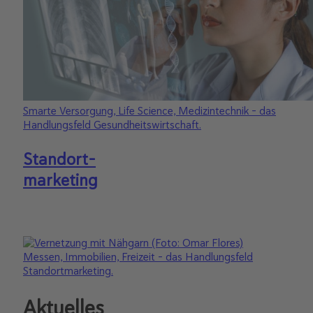
Smarte Versorgung, Life Science, Medizintechnik – das
Handlungsfeld Gesundheitswirtschaft.
Standort-
marketing
Messen, Immobilien, Freizeit – das Handlungsfeld
Standortmarketing.
Aktuelles