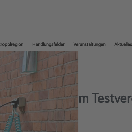
ropolregion
Handlungsfelder
Veranstaltungen
Aktuelles
TK auf Rang 1 im Testver
w