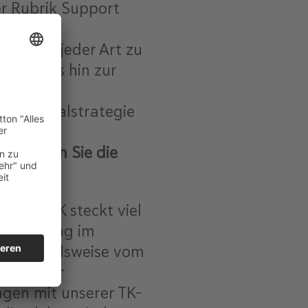
er Rubrik Support
er
gebote jeder Art zu
ment bis hin zur
ie Digitalstrategie
e fassen Sie die
e der TK steckt viel
talisierung im
e beispielsweise vom
 muss für
ingen mit unserer TK-