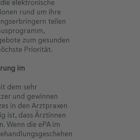
die elektronische
ationen rund um ihre
ngserbringern teilen
Bonusprogramm,
Angebote zum gesunden
öchste Priorität.
erung im
mit dem sehr
utzer und gewinnen
zes in den Arztpraxen
g ist, dass Ärztinnen
en. Wenn die ePA im
 Behandlungsgeschehen