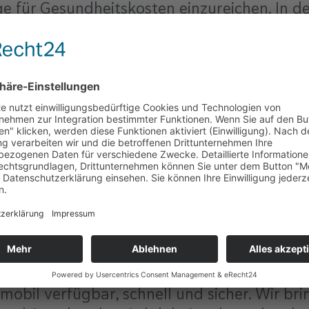
 für Gesundheitskosten einzureichen. In d
zur Kontaktaufnahme und für Beratungen od
esundheitsangebote beinhalten Beratungsan
d Problemen, von Fitness oder Stressmanage
gleitung.
r TK-Landesvertretung Niedersachsen über d
zlichen Glückwunsch zur Auszeichnung. Bitt
gie einmal zusammen.
eut! Hinter der konsequenten Digitalstrategi
Der Nutzen für Versicherte steht bei der Digi
kasse den gleichen Service bekommen, den si
isen kennen. Auch beim Thema Gesundheit
 mobil verfügbar, schnell und sicher. Wir br