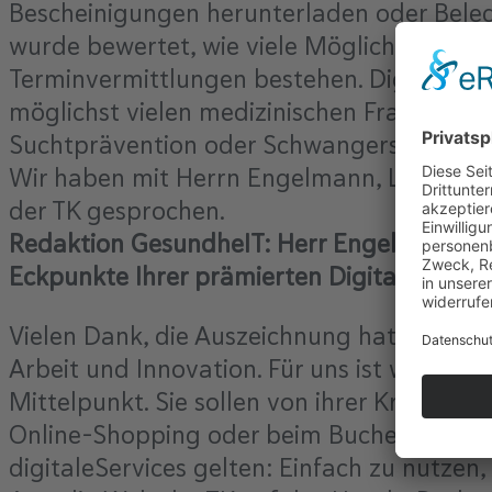
Bescheinigungen herunterladen oder Belege
wurde bewertet, wie viele Möglichkeiten 
Terminvermittlungen bestehen. Digitale G
möglichst vielen medizinischen Fragen un
Suchtprävention oder Schwangerschaftsbe
Wir haben mit Herrn Engelmann, Leiter de
der TK gesprochen.
Redaktion GesundheIT: Herr Engelmann, her
Eckpunkte Ihrer prämierten Digitalstrate
Vielen Dank, die Auszeichnung hat uns gefr
Arbeit und Innovation. Für uns ist wichtig: 
Mittelpunkt. Sie sollen von ihrer Kranken
Online-Shopping oder beim Buchen von Re
digitaleServices gelten: Einfach zu nutzen,