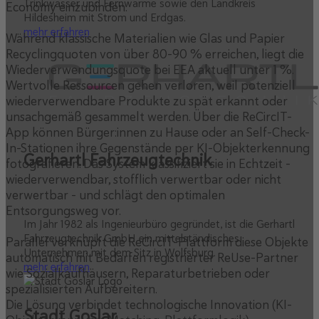
Trinkwasser und Fernwärme sowie den Landkreis
Economy einzubinden.
Hildesheim mit Strom und Erdgas.
mehr erfahren
Während klassische Materialien wie Glas und Papier
Recyclingquoten von über 80–90 % erreichen, liegt die
Wiederverwendungsquote bei EEA aktuell unter 1 %.
Wertvolle Ressourcen gehen verloren, weil potenziell
wiederverwendbare Produkte zu spät erkannt oder
unsachgemäß gesammelt werden. Über die ReCircIT-
App können Bürger:innen zu Hause oder an Self-Check-
In-Stationen ihre Gegenstände per KI-Objekterkennung
Gerhartl Fahrzeugtechnik
fotografieren. Das System klassifiziert sie in Echtzeit –
wiederverwendbar, stofflich verwertbar oder nicht
verwertbar – und schlägt den optimalen
Entsorgungsweg vor.
Im Jahr 1982 als Ingenieurbüro gegründet, ist die Gerhartl
Fahrzeugtechnik GmbH ein mittelständisches
Parallel verknüpft die ReCircIT-Plattform diese Objekte
Unternehmen mit dem Sitz in Wolfsburg.
automatisch mit Bedarfen registrierter ReUse-Partner
mehr erfahren
wie Sozialkaufhäusern, Reparaturbetrieben oder
spezialisierten Aufbereitern.
Die Lösung verbindet technologische Innovation (KI-
Stadt Goslar