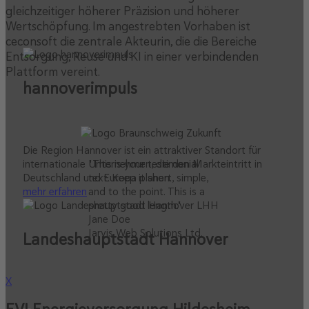
gleichzeitiger höherer Präzision und höherer
Wertschöpfung. Im angestrebten Vorhaben ist
ceconsoft die zentrale Akteurin, die die Bereiche
Entsorgung, Reuse und KI in einer verbindenden
Plattform vereint.
hannoverimpuls
Die Region Hannover ist ein attraktiver Standort für
internationale Unternehmen, die den Markteintritt in
"This is your testimonial
Deutschland und Europa planen.
text. Keep it short, simple,
mehr erfahren
and to the point. This is a
pretty good length."
Jane Doe
Jarvis Web Solutions Ltd.
Landeshauptstadt Hannover
X