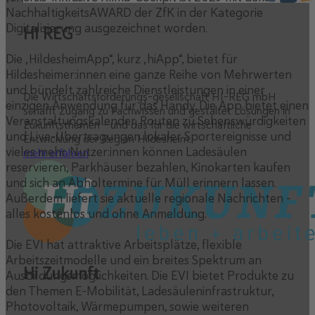
NachhaltigkeitsAWARD der ZfK in der Kategorie
Digitalisierung ausgezeichnet worden.
HI REG
Die „HildesheimApp“, kurz „hiApp“, bietet für
Hildesheimer:innen eine ganze Reihe von Mehrwerten
und bündelt zahlreiche Dienstleistungen in einer
Die Wirtschaftsförderungs-gesellschaft HI-REG mbH
einzigen Anwendung für das Handy. Die App bietet einen
schafft Zugang zu Fachwissen und gestaltet Lösungen in
Veranstaltungskalender, Routen zu Sehenswürdigkeiten
Zukunftsthemen – und das für die wirtschaftliche
und Live-Übertragungen lokaler Sportereignisse und
Entwicklung der Region Hildesheim.
vieles mehr. Nutzer:innen können Ladesäulen
mehr erfahren
reservieren, Parkhäuser bezahlen, Kinokarten kaufen
und sich an Abholtermine für Müll erinnern lassen.
Außerdem liefert sie aktuelle regionale Nachrichten –
alles kostenlos und ohne Anmeldung.
Die EVI hat attraktive Arbeitsplätze, flexible
Arbeitszeitmodelle und ein breites Spektrum an
Hi Zukunft
Ausbildungsmöglichkeiten. Die EVI bietet Produkte zu
den Themen E-Mobilität, Ladesäuleninfrastruktur,
Photovoltaik, Wärmepumpen, sowie weiteren