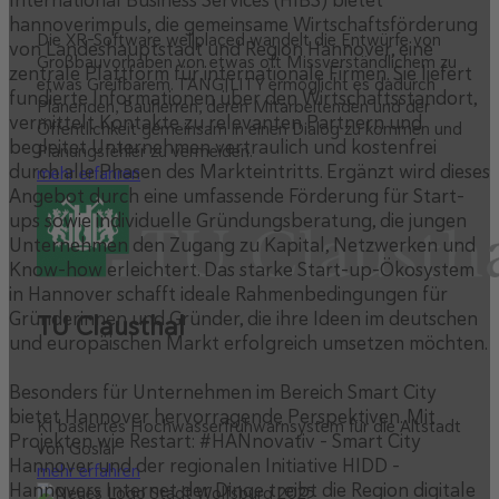
International Business Services (HIBS) bietet
hannoverimpuls, die gemeinsame Wirtschaftsförderung
Die XR-Software wellplaced wandelt die Entwürfe von
von Landeshauptstadt und Region Hannover, eine
Großbauvorhaben von etwas oft Missverständlichem zu
zentrale Plattform für internationale Firmen. Sie liefert
etwas Greifbarem. TANGILITY ermöglicht es dadurch
fundierte Informationen über den Wirtschaftsstandort,
Planenden, Bauherren, deren Mitarbeitenden und der
vermittelt Kontakte zu relevanten Partnern und
Öffentlichkeit gemeinsam in einen Dialog zu kommen und
begleitet Unternehmen vertraulich und kostenfrei
Planungsfehler zu vermeiden.
durch alle Phasen des Markteintritts. Ergänzt wird dieses
mehr erfahren
Angebot durch eine umfassende Förderung für Start-
ups sowie individuelle Gründungsberatung, die jungen
Unternehmen den Zugang zu Kapital, Netzwerken und
Know-how erleichtert. Das starke Start-up-Ökosystem
in Hannover schafft ideale Rahmenbedingungen für
Gründerinnen und Gründer, die ihre Ideen im deutschen
TU Clausthal
und europäischen Markt erfolgreich umsetzen möchten.
Besonders für Unternehmen im Bereich Smart City
bietet Hannover hervorragende Perspektiven. Mit
KI basiertes Hochwasserfrühwarnsystem für die Altstadt
Projekten wie Restart: #HANnovativ – Smart City
von Goslar
Hannover und der regionalen Initiative HIDD –
mehr erfahren
Hannovers Internet der Dinge treibt die Region digitale