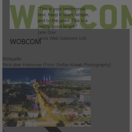
"This is your testimonial
text. Keep it short, simple,
and to the point. This is a
pretty good length."
Jane Doe
Jarvis Web Solutions Ltd.
WOBCOM
Bildquelle:
Blick über Hannover (Foto: Stefan Knaak Photography)
X