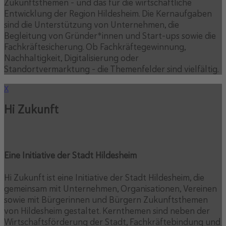
Zukunftsthemen – und das für die wirtschaftliche
Entwicklung der Region Hildesheim. Die Kernaufgaben
sind die Unterstützung von Unternehmen, die
Begleitung von Gründer*innen und Start-ups sowie die
Fachkräftesicherung. Ob Fachkräftegewinnung,
Nachhaltigkeit, Digitalisierung oder
Standortvermarktung – die Themenfelder sind vielfältig.
X
Hi Zukunft
Eine Initiative der Stadt Hildesheim
Hi Zukunft ist eine Initiative der Stadt Hildesheim, die
gemeinsam mit Unternehmen, Organisationen, Vereinen
sowie mit Bürgerinnen und Bürgern Zukunftsthemen
von Hildesheim gestaltet. Kernthemen sind neben der
Wirtschaftsförderung der Stadt, Fachkräftebindung und