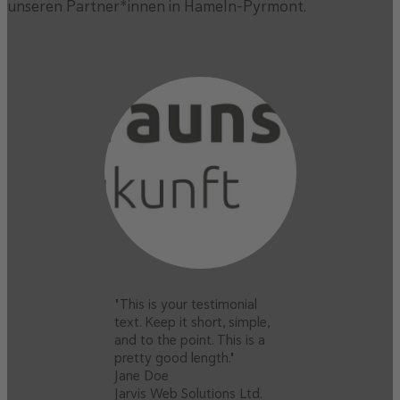
unseren Partner*innen in Hameln-Pyrmont.
"This is your testimonial
text. Keep it short, simple,
and to the point. This is a
pretty good length."
Jane Doe
Jarvis Web Solutions Ltd.