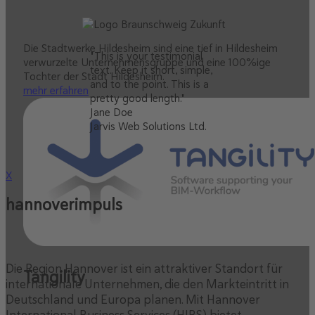
Die Stadtwerke Hildesheim sind eine tief in Hildesheim
"This is your testimonial
verwurzelte Unternehmensgruppe und eine 100%ige
text. Keep it short, simple,
Tochter der Stadt Hildesheim.
and to the point. This is a
mehr erfahren
pretty good length."
Jane Doe
Jarvis Web Solutions Ltd.
X
hannoverimpuls
Die Region Hannover ist ein attraktiver Standort für
Tangility
internationale Unternehmen, die den Markteintritt in
Deutschland und Europa planen. Mit Hannover