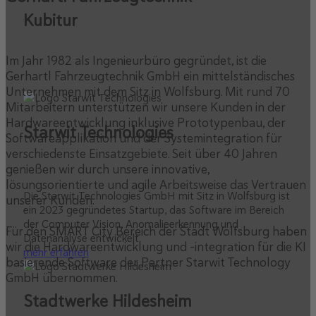
Kubitur
Im Jahr 1982 als Ingenieurbüro gegründet, ist die
Gerhartl Fahrzeugtechnik GmbH ein mittelständisches
Unternehmen mit dem Sitz in Wolfsburg. Mit rund 70
Mitarbeitern unterstützen wir unsere Kunden in der
Hardwareentwicklung inklusive Prototypenbau, der
Starwit Technologies
Softwareapplikation und der Systemintegration für
verschiedenste Einsatzgebiete. Seit über 40 Jahren
genießen wir durch unsere innovative,
lösungsorientierte und agile Arbeitsweise das Vertrauen
Die Starwit Technologies GmbH mit Sitz in Wolfsburg ist
unserer Kunden.
ein 2023 gegründetes Startup, das Software im Bereich
der Computer Vision, Anomalieerkennung und
Für den SMART City Bereich der Stadt Wolfsburg haben
Datenanalyse entwickelt.
wir die Hardwareentwicklung und -integration für die KI
mehr erfahren
basierende Software der Partner Starwit Technology
GmbH übernommen.
Stadtwerke Hildesheim