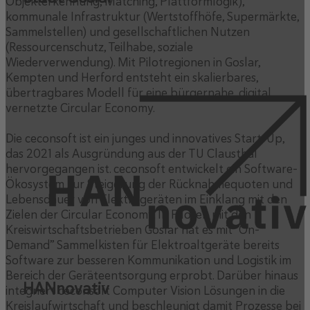
Objekterkennung, Matching, Plattformlogik),
kommunale Infrastruktur (Wertstoffhöfe, Supermärkte,
Sammelstellen) und gesellschaftlichen Nutzen
(Ressourcenschutz, Teilhabe, soziale
Wiederverwendung). Mit Pilotregionen in Goslar,
Kempten und Herford entsteht ein skalierbares,
übertragbares Modell für eine bürgernahe, digital
vernetzte Circular Economy.
Die ceconsoft ist ein junges und innovatives Start-Up,
das 2021 als Ausgründung aus der TU Clausthal
hervorgegangen ist. ceconsoft entwickelt ein Software-
Ökosystem zur Steigerung der Rücknahmequoten und
Lebensdauer von Elektrogeräten im Einklang mit den
Zielen der Circular Economy. In Piloten mit den
Kreiswirtschaftsbetrieben Goslar hat es mit “On-
Demand” Sammelkisten für Elektroaltgeräte bereits
Software zur besseren Kommunikation und Logistik im
Bereich der Geräteentsorgung erprobt. Darüber hinaus
HANnovativ
integriert ceconsoft Computer Vision Lösungen in die
Kreislaufwirtschaft und beschleunigt damit Prozesse bei