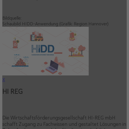
Bildquelle:
Schaubild HIDD-Anwendung (Grafik: Region Hannover)
X
HI REG
Die Wirtschaftsförderungsgesellschaft HI-REG mbH
schafft Zugang zu Fachwissen und gestaltet Lösungen in