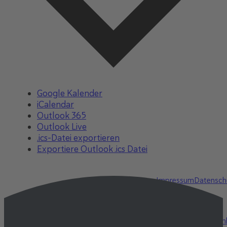
Google Kalender
iCalendar
Outlook 365
Outlook Live
.ics-Datei exportieren
Exportiere Outlook .ics Datei
Impressum
Datensch
Datenschutz-
Einstellungen
Newsletter
Webdesign Onli