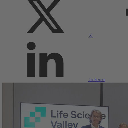
X
Linkedin