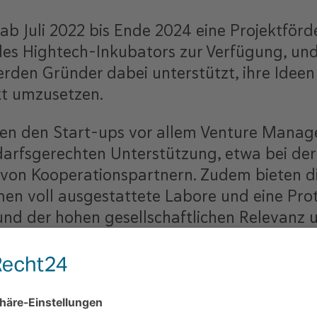
t ab Juli 2022 bis Ende 2024 eine Projektför
s Hightech-Inkubators zur Verfügung, und 
den Gründer dabei unterstützt, ihre Ideen 
t umzusetzen.
en den Start-ups vor allem Venture Manage
edarfsgerechten Unterstützung, etwa bei de
ng von Kooperationspartnern. Zudem bieten
men voll ausgestattete Labore und eine Pr
nd der hohen gesellschaftlichen Relevanz u
en soll der Aufbau des Hightech-Inkubators
n