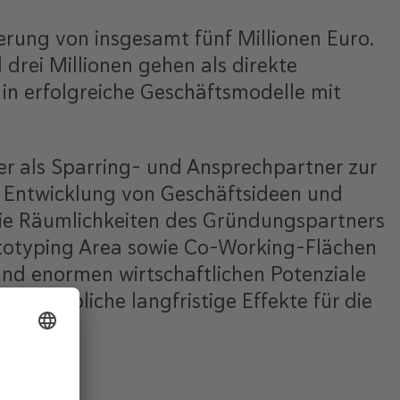
derung von insgesamt fünf Millionen Euro.
drei Millionen gehen als direkte
in erfolgreiche Geschäftsmodelle mit
r als Sparring- und Ansprechpartner zur
r Entwicklung von Geschäftsideen und
 die Räumlichkeiten des Gründungspartners
ototyping Area sowie Co-Working-Flächen
nd enormen wirtschaftlichen Potenziale
 erhebliche langfristige Effekte für die