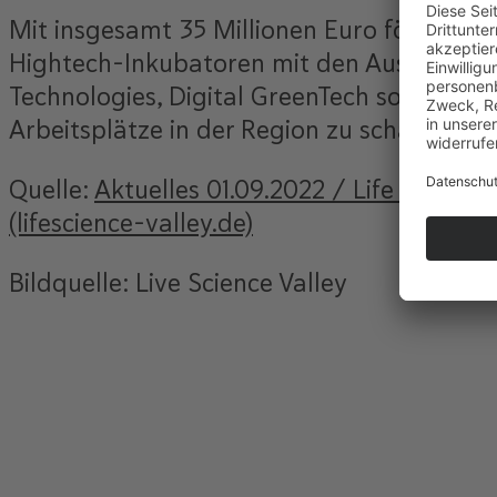
Mit insgesamt 35 Millionen Euro fördert 
Hightech-Inkubatoren mit den Ausrichtung
Technologies, Digital GreenTech sowie Farm
Arbeitsplätze in der Region zu schaffen u
Quelle:
Aktuelles 01.09.2022 / Life Scien
(lifescience-valley.de)
Bildquelle: Live Science Valley