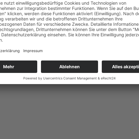
das Land Niedersachsen die Implementierung
en Quantentechnologien, Smart Mobility, Li
, Food und Künstliche Intelligenz. Das Land
nd damit Wachstum und Sicherheit für alle z
ce Valley / Hightech-Inkubator für Gründun