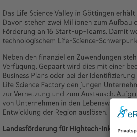
Das Life Science Valley in Göttingen erhäl
Davon stehen zwei Millionen zum Aufbau de
Förderung an 16 Start-up-Teams. Damit wer
technologischem Life-Science-Schwerpunk
Neben den finanziellen Zuwendungen steh
Verfügung. Gepaart wird dies mit einer b
Business Plans oder bei der Identifizieru
Life Science Factory den jungen Unterneh
zur Vernetzung und zum Austausch. Aufgru
von Unternehmen in den Lebenswissenschaft
Entwicklung der Region auslösen.
Landesförderung für Hightech-Inkubatore