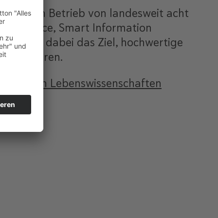
 und den Betrieb von landesweit acht
fe Science, Smart Information
 verfolgt dabei das Ziel, hochwertige
u generieren.
gen aus den Lebenswissenschaften