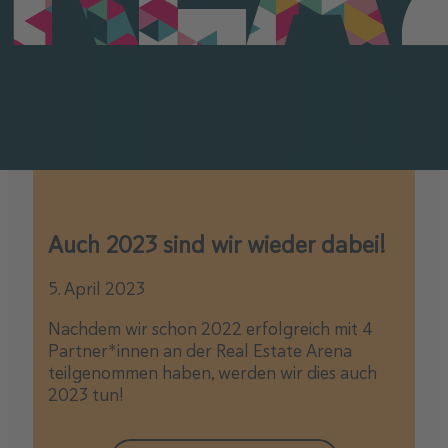
Auch 2023 sind wir wieder dabei!
5. April 2023
Nachdem wir schon 2022 erfolgreich mit 4
Partner*innen an der Real Estate Arena
teilgenommen haben, werden wir dies auch
2023 tun!