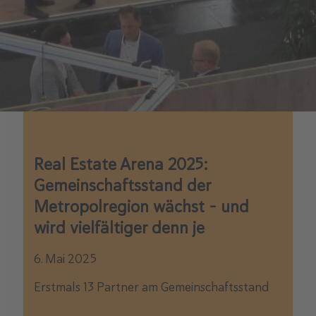
Real Estate Arena 2025:
Gemeinschaftsstand der
Metropolregion wächst – und
wird vielfältiger denn je
6. Mai 2025
Erstmals 13 Partner am Gemeinschaftsstand