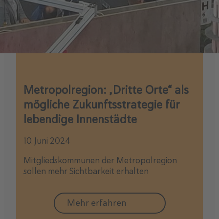
Metropolregion: „Dritte Orte“ als
mögliche Zukunftsstrategie für
lebendige Innenstädte
10. Juni 2024
Mitgliedskommunen der Metropolregion
sollen mehr Sichtbarkeit erhalten
Mehr erfahren