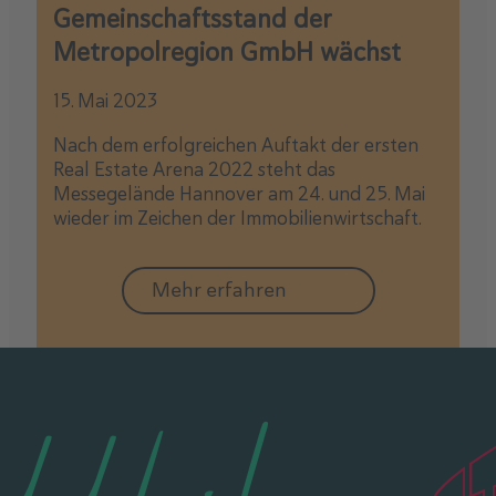
Gemeinschaftsstand der
Metropolregion GmbH wächst
15. Mai 2023
Nach dem erfolgreichen Auftakt der ersten
Real Estate Arena 2022 steht das
Messegelände Hannover am 24. und 25. Mai
wieder im Zeichen der Immobilienwirtschaft.
Mehr erfahren