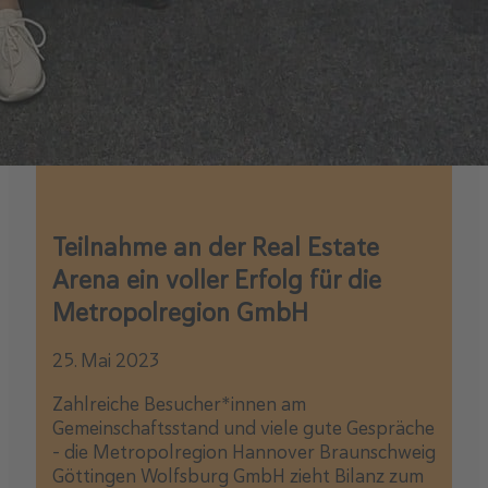
Teilnahme an der Real Estate
Arena ein voller Erfolg für die
Metropolregion GmbH
25. Mai 2023
Zahlreiche Besucher*innen am
Gemeinschaftsstand und viele gute Gespräche
– die Metropolregion Hannover Braunschweig
Göttingen Wolfsburg GmbH zieht Bilanz zum