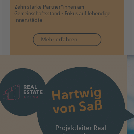
Zehn starke Partner*innen am
Gemeinschaftsstand - Fokus auf lebendige
Innenstädte
Mehr erfahren