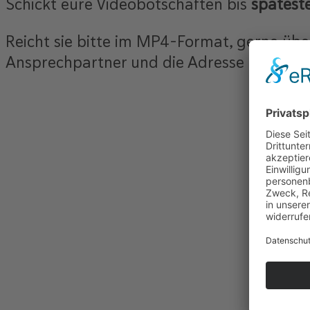
Schickt eure Videobotschaften bis
spätest
Reicht sie bitte im MP4-Format, gerne üb
Ansprechpartner und die Adresse Eurer Sch