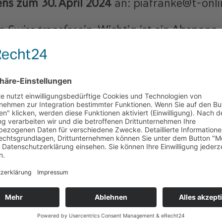
ens zum 30. April 2024
an: piafranke@t-onli
er
Swiss transfer
ein. Wichtig ist ein Abspann,
ule vollständig enthält.