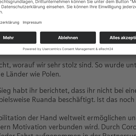
 rumgekommen. Gernot war Ende letzten Jah
ndschuh auf der CES, einer der weltweit gr
hin in Aachen, dort haben wir auch unsere kl
Jahr mit eurem smarten Handschuh für die R
cht, worauf wir sehr stolz sind. So wurde un
de Länder wie Polen.
ieg habt ihr berichtet, dass ihr nicht bei 
ielsweise Ruanda beschäftigt. Ist das noch 
ilitation der Hand weltweit ermöglichen und
ern Motivation verbunden wird. Durch Coro