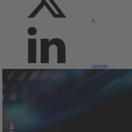
X
Linkedin