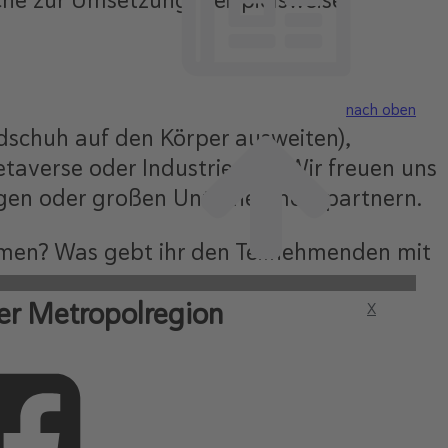
che zur Umsetzung, beispielsweise
nach oben
ndschuh auf den Körper ausweiten),
taverse oder Industrie 4.0). Wir freuen uns
ngen oder großen Unternehmenspartnern.
hmen? Was gebt ihr den Teilnehmenden mit
er Metropolregion
X
 Mit der Hilfe der Mentor*innen gibt es
Daher sollte man sich diese Chance sich