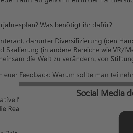
wieder Fahrt aufgenommen in der Partnersu
hrjahresplan? Was benötigt ihr dafür?
nteract, darunter Diversifizierung (den Ha
nd Skalierung (in andere Bereiche wie VR/Me
einsam die Welt zu verändern, von Stiftu
 – euer Feedback: Warum sollte man teilne
Social Media d
eative Menschen mit tollen Ideen zusammen.
die Realität umzusetzen und zu verbessern. 