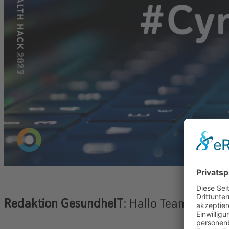
Redaktion GesundheIT
: Hallo Team Cynter