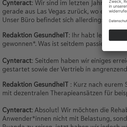
Cynteract
: Wir sind im letzten Jahr viel
gerade aus Las Vegas zurück, wo er den Ha
Unser Büro befindet sich allerdings weiter
Redaktion GesundheIT
: Ihr habt letztes 
gewonnen*. Was ist seitdem passiert?
Cynteract
: Seitdem haben wir einiges errei
gestartet sowie der Vertrieb in angrenzen
Redaktion GesundheIT
: Kurz nach eurem S
mit dezentralen Therapieansätzen für beisp
Cynteract
: Absolut! Wir möchten die Rehab
Anwender*innen nicht mit Belastung, sond