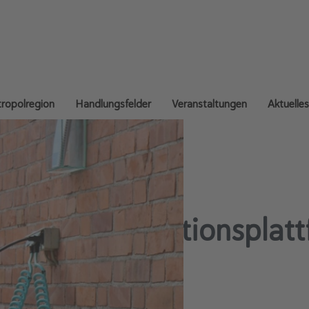
ropolregion
Handlungsfelder
Veranstaltungen
Aktuelles
 Neue Präventionsplattf