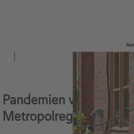
Met
Pandemien vorbeugen -
Metropolregion