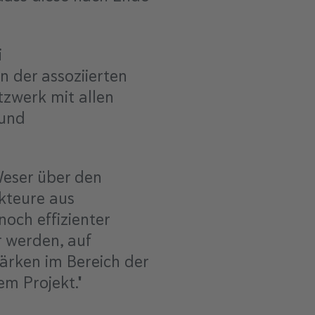
i
n der assoziierten
tzwerk mit allen
 und
Weser über den
Akteure aus
noch effizienter
r werden, auf
ärken im Bereich der
m Projekt."