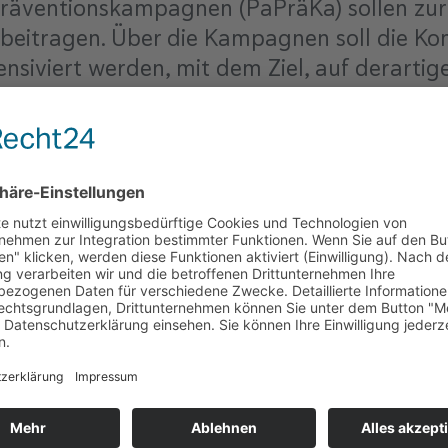
präventionskampagnen (PaPräKa) sollen zu
t beitragen. Über die Kampagnen soll die K
nsiviert werden, mit dem Ziel, auf derartig
u können. In der eineinhalb-jährigen Projek
Dabei besteht eine enge Kooperation mit 
ehr und Digitalisierung geförderten Projekt
 Rahmen der Startup-Strategie für Nieders
zukünftigen Pandemien zu beschleunigen. Nie
artups aus den Lebenswissenschaften sollen 
ältigen Kommunikationsmaßnahmen vor alle
ie Arbeit relevanter Stakeholder in der Reg
inander vernetzen sollen. Ein Schwerpunkt i
ikamentenentwicklung, sodass Initiativen w
ffizientere Reaktion auf Pandemien ermöglic