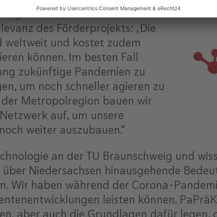
olregion GmbH und Leiter des
levanz des Förderprojekts: „Die
 weltweit und kostet zudem
gieren können. Im besten Fall
chung zukünftige Pandemien zu
gen, um noch schneller agieren zu
n der Metropolregion bauen wir
 Netzwerk auf, um unsere
 noch weiter auszubauen.“
technologie an der TU Braunschweig und wiss
 die über Niedersachsen hinausgehende Bedeu
lem. Wir haben während der Corona-Pandemi
entenentwicklungen leisten können. PaPräK
en, aber auch die Grundlagen dafür legen, 