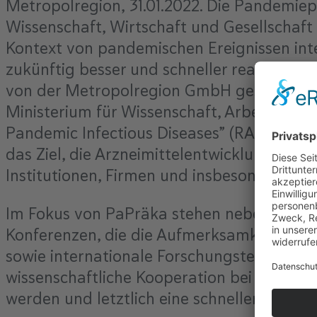
Metropolregion, 31.01.2022. Die Pandemie
Wissenschaft, Wirtschaft und Gesellschaf
Kontext von pandemischen Ereignissen inte
zukünftig besser und schneller reagieren z
von der Metropolregion GmbH gesteuert. 
Ministerium für Wissenschaft, Arbeit, Verk
Pandemic Infectious Diseases” (RAPID). Im
das Ziel, die Arzneimittelentwicklung in 
Institutionen, Firmen und insbesondere St
Im Fokus von PaPräka stehen neben vielf
Konferenzen, die die Aufmerksamkeit auf d
sowie internationale Forschungsteams mite
wissenschaftliche Kooperation bei der Med
werden und letztlich eine schnellere und e