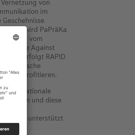
r Vernetzung von
ommunikation im
e Geschehnisse
tlaufzeit wird PaPräKa
dem neuen vom
 “Response Against
achsen verfolgt RAPID
dersächsische
davon profitieren.
m internationale
ion lenken und diese
st die
ie RAPID unterstützt
ht wird.