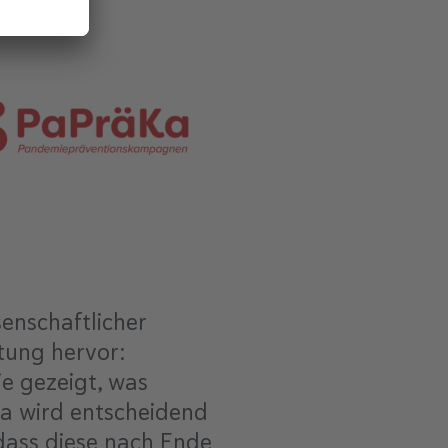
enschaftlicher
tung hervor:
e gezeigt, was
a wird entscheidend
dass diese nach Ende